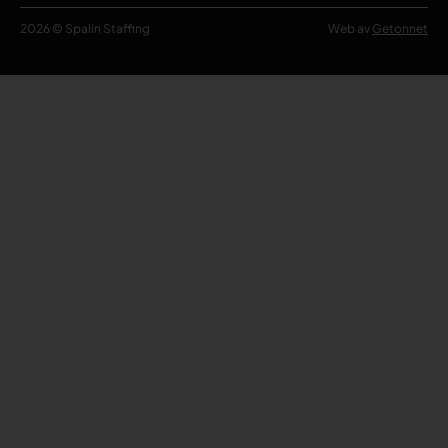
2026 © Spalin Staffing
Web av
Getonnet