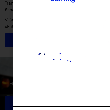
Transport av kyl/frys, styckegods och farligt gods
är några av våra specialiteter.
Vi är ett momsregistrerat företag och innehar F-
skattesedel.
Läs mer om oss
Hör av dig till oss!
Vill du ha en bättre bemanningslösning eller bli en
viktig del av vårt företag?
Boka chaufför