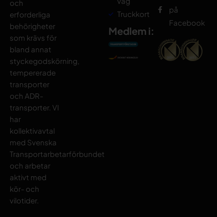
väg
och
på
Truckkort
erforderliga
Facebook
behörigheter
Medlem i:
som krävs för
bland annat
styckegodskörning,
tempererade
transporter
och ADR-
transporter. VI
har
kollektivavtal
med Svenska
Transportarbetarförbundet
och arbetar
aktivt med
kör- och
vilotider.