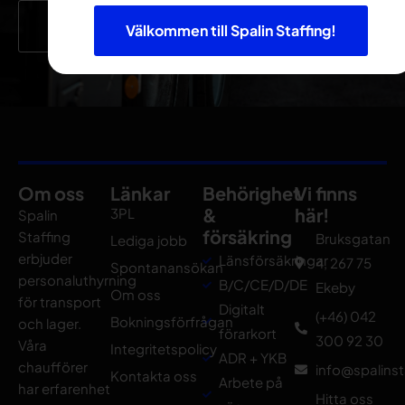
Jobba hos oss
Välkommen till Spalin Staffing!
Om oss
Länkar
Behörighet
Vi finns
&
här!
3PL
Spalin
försäkring
Staffing
Bruksgatan
Lediga jobb
erbjuder
Länsförsäkringar
4, 267 75
Spontanansökan
personaluthyrning
B/C/CE/D/DE
Ekeby
Om oss
för transport
Digitalt
(+46) 042
Bokningsförfrågan
och lager.
förarkort
300 92 30
Våra
Integritetspolicy
ADR + YKB
chaufförer
info@spalinst
Kontakta oss
Arbete på
har erfarenhet
Hitta oss