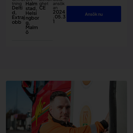
Halm
tning
ghet
ansök
Delti
CE
an
stad
,
2024
d
,
Helsi
Ansök nu
.05.3
Extraj
ngbor
1
obb
g
,
Malm
ö