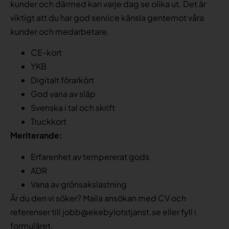
kunder och därmed kan varje dag se olika ut. Det är
viktigt att du har god service känsla gentemot våra
kunder och medarbetare.
CE-kort
YKB
Digitalt förarkört
God vana av släp
Svenska i tal och skrift
Truckkort
Meriterande:
Erfarenhet av tempererat gods
ADR
Vana av grönsakslastning
Är du den vi söker? Maila ansökan med CV och
referenser till jobb@ekebylotstjanst.se eller fyll i
formuläret.