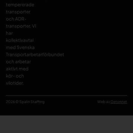
tempererade
transporter
och ADR-
transporter. VI
har
kollektivavtal
med Svenska
Transportarbetarförbundet
och arbetar
aktivt med
kör- och
vilotider.
2026 © Spalin Staffing
Web av
Getonnet