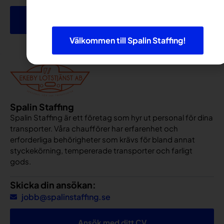
Skicka ansökan
Välkommen till Spalin Staffing!
Spalin Staffing
Spalin Staffing är ett företag som hyr ut personal för dina
transporter. Våra chaufförer har erfarenhet och
erforderliga behörigheter som krävs för bland annat
styckekörning, tempererade transporter och farligt
gods.
Skicka din ansökan:
jobb@spalinstaffing.se
Ansök med ditt CV