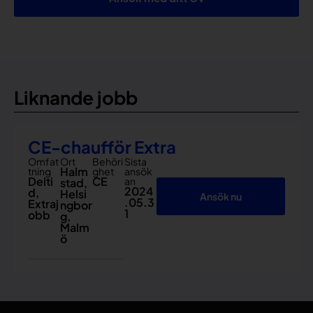
Liknande jobb
CE-chaufför Extra
Omfat
Ort
Behöri
Sista
Halm
tning
ghet
ansök
Delti
CE
an
stad
,
2024
d
,
Helsi
Ansök nu
.05.3
Extraj
ngbor
1
obb
g
,
Malm
ö