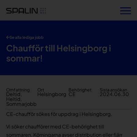
Se alla lediga jobb
Chaufför till Helsingborg i
sommar!
Omfattning
Ort
Behörighet
Sista ansökan
Deltid
,
Helsingborg
CE
2024.06.30
Heltid
,
Sommarjobb
CE-chaufför sökes för uppdrag i Helsingborg.
Vi söker chaufförer med CE-behörighet till
sommaren. Körningarna avser distribution eller fjärr