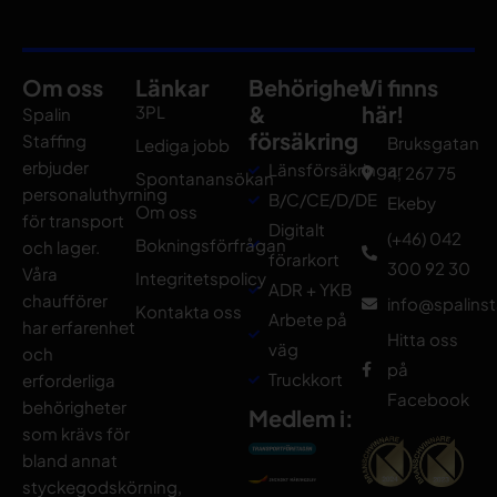
Om oss
Länkar
Behörighet
Vi finns
&
här!
3PL
Spalin
försäkring
Staffing
Bruksgatan
Lediga jobb
erbjuder
Länsförsäkringar
4, 267 75
Spontanansökan
personaluthyrning
B/C/CE/D/DE
Ekeby
Om oss
för transport
Digitalt
(+46) 042
Bokningsförfrågan
och lager.
förarkort
300 92 30
Våra
Integritetspolicy
ADR + YKB
chaufförer
info@spalinst
Kontakta oss
Arbete på
har erfarenhet
Hitta oss
väg
och
på
Truckkort
erforderliga
Facebook
behörigheter
Medlem i:
som krävs för
bland annat
styckegodskörning,