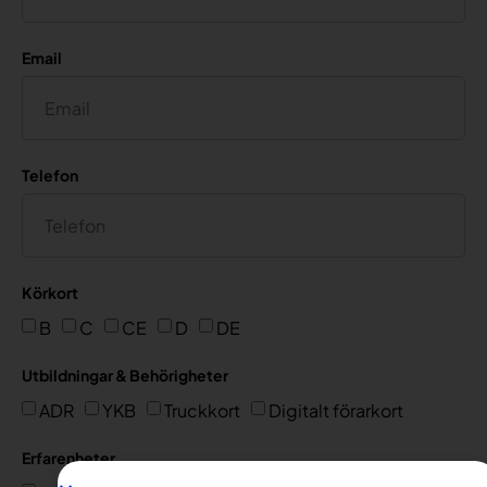
Email
Telefon
Körkort
B
C
CE
D
DE
Utbildningar & Behörigheter
ADR
YKB
Truckkort
Digitalt förarkort
Erfarenheter