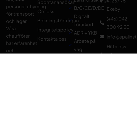
4, 267 75
Spontanansökan
personaluthyrning
B/C/CE/D/DE
Ekeby
Om oss
för transport
Digitalt
(+46) 042
Bokningsförfrågan
och lager.
förarkort
300 92 30
Våra
Integritetspolicy
ADR + YKB
chaufförer
info@spalinst
Kontakta oss
Arbete på
har erfarenhet
Hitta oss
väg
och
på
Truckkort
erforderliga
Facebook
behörigheter
Medlem i:
som krävs för
bland annat
styckegodskörning,
tempererade
transporter
och ADR-
transporter. VI
har
kollektivavtal