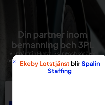
Din partner inom
bemanning och 3PL
Vi utgår från Ekeby i Skåne och kör över
hela landet. Vi tar oss an uppdrag främst i
Ekeby Lotstjänst
blir
Spalin
Skåne och södra Sverige.
Staffing
Bemanning
Vi tillhandahåller bemanningslösningar inom
transport och lager.