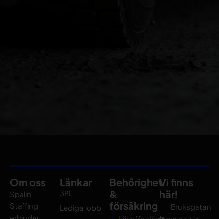
Om oss
Länkar
Behörighet
Vi finns
&
här!
3PL
Spalin
försäkring
Staffing
Bruksgatan
Lediga jobb
erbjuder
Länsförsäkringar