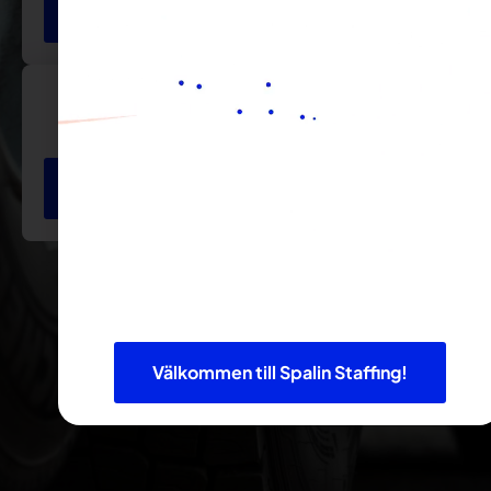
Söker du personal?
3PL
Spalin Logistics en helhetslösning inom lager
och logistik i Skåne
Besök Spalin Logistics
Välkommen till Spalin Staffing!